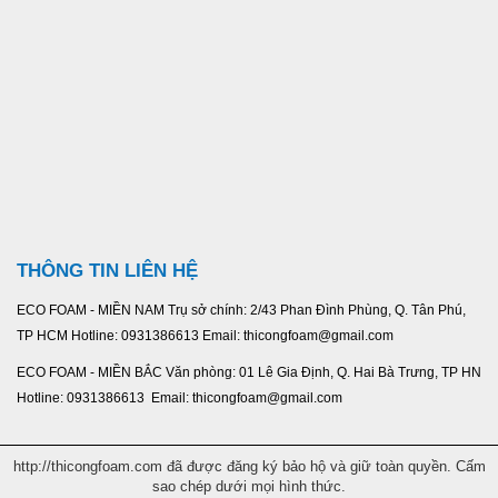
THÔNG TIN LIÊN HỆ
ECO FOAM - MIỀN NAM Trụ sở chính: 2/43 Phan Đình Phùng, Q. Tân Phú,
TP HCM Hotline: 0931386613 Email: thicongfoam@gmail.com
ECO FOAM - MIỀN BẮC Văn phòng: 01 Lê Gia Định, Q. Hai Bà Trưng, TP HN
Hotline: 0931386613 Email: thicongfoam@gmail.com
http://thicongfoam.com đã được đăng ký bảo hộ và giữ toàn quyền. Cấm
sao chép dưới mọi hình thức.