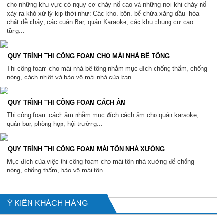
cho những khu vực có nguy cơ cháy nổ cao và những nơi khi cháy nổ
xảy ra khó xử lý kịp thời như: Các kho, bồn, bể chứa xăng dầu, hóa
chất dễ cháy; các quán Bar, quán Karaoke, các khu chung cư cao
tầng...
QUY TRÌNH THI CÔNG FOAM CHO MÁI NHÀ BÊ TÔNG
Thi công foam cho mái nhà bê tông nhằm mục đích chống thấm, chống
nóng, cách nhiệt và bảo vệ mái nhà của bạn.
QUY TRÌNH THI CÔNG FOAM CÁCH ÂM
Thi công foam cách âm nhằm mục đích cách âm cho quán karaoke,
quán bar, phòng họp, hội trường...
QUY TRÌNH THI CÔNG FOAM MÁI TÔN NHÀ XƯỞNG
Mục đích của việc thi công foam cho mái tôn nhà xưởng để chống
nóng, chống thấm, bảo vệ mái tôn.
Ý KIẾN KHÁCH HÀNG