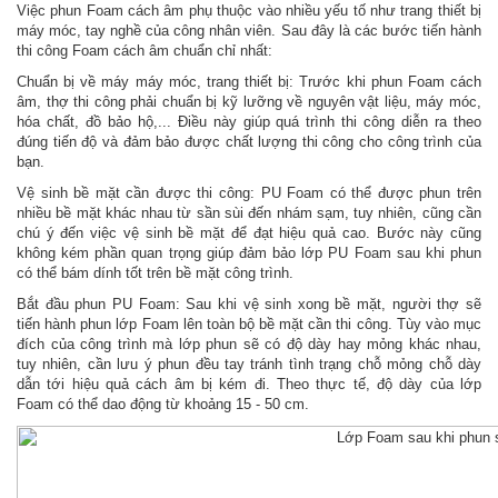
Việc phun Foam cách âm phụ thuộc vào nhiều yếu tố như trang thiết bị
máy móc, tay nghề của công nhân viên. Sau đây là các bước tiến hành
thi công Foam cách âm chuẩn chỉ nhất:
Chuẩn bị về máy máy móc, trang thiết bị: Trước khi phun Foam cách
âm, thợ thi công phải chuẩn bị kỹ lưỡng về nguyên vật liệu, máy móc,
hóa chất, đồ bảo hộ,... Điều này giúp quá trình thi công diễn ra theo
đúng tiến độ và đảm bảo được chất lượng thi công cho công trình của
bạn.
Vệ sinh bề mặt cần được thi công: PU Foam có thể được phun trên
nhiều bề mặt khác nhau từ sần sùi đến nhám sạm, tuy nhiên, cũng cần
chú ý đến việc vệ sinh bề mặt để đạt hiệu quả cao. Bước này cũng
không kém phần quan trọng giúp đảm bảo lớp PU Foam sau khi phun
có thể bám dính tốt trên bề mặt công trình.
Bắt đầu phun PU Foam: Sau khi vệ sinh xong bề mặt, người thợ sẽ
tiến hành phun lớp Foam lên toàn bộ bề mặt cần thi công. Tùy vào mục
đích của công trình mà lớp phun sẽ có độ dày hay mỏng khác nhau,
tuy nhiên, cần lưu ý phun đều tay tránh tình trạng chỗ mỏng chỗ dày
dẫn tới hiệu quả cách âm bị kém đi. Theo thực tế, độ dày của lớp
Foam có thể dao động từ khoảng 15 - 50 cm.