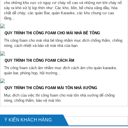
cho những khu vực có nguy cơ cháy nổ cao và những nơi khi cháy nổ
xảy ra khó xử lý kịp thời như: Các kho, bồn, bể chứa xăng dầu, hóa
chất dễ cháy; các quán Bar, quán Karaoke, các khu chung cư cao
tầng...
QUY TRÌNH THI CÔNG FOAM CHO MÁI NHÀ BÊ TÔNG
Thi công foam cho mái nhà bê tông nhằm mục đích chống thấm, chống
nóng, cách nhiệt và bảo vệ mái nhà của bạn.
QUY TRÌNH THI CÔNG FOAM CÁCH ÂM
Thi công foam cách âm nhằm mục đích cách âm cho quán karaoke,
quán bar, phòng họp, hội trường...
QUY TRÌNH THI CÔNG FOAM MÁI TÔN NHÀ XƯỞNG
Mục đích của việc thi công foam cho mái tôn nhà xưởng để chống
nóng, chống thấm, bảo vệ mái tôn.
Ý KIẾN KHÁCH HÀNG