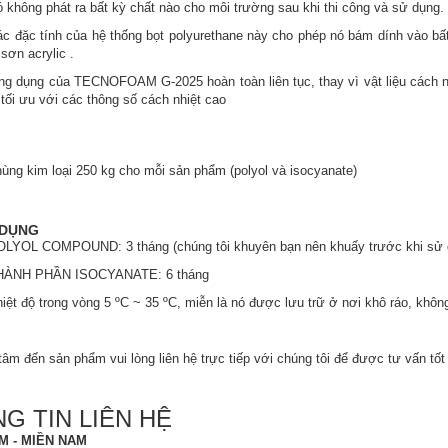
ó không phát ra bất kỳ chất nào cho môi trường sau khi thi công và sử dụng.
ác đặc tính của hệ thống bọt polyurethane này cho phép nó bám dính vào bất
 sơn acrylic .
ng dụng của TECNOFOAM G-2025 hoàn toàn liên tục, thay vì vật liệu cách nh
tối ưu với các thông số cách nhiệt cao
hùng kim loại 250 kg cho mỗi sản phẩm (polyol và isocyanate)
 DỤNG
OLYOL COMPOUND: 3 tháng (chúng tôi khuyên bạn nên khuấy trước khi sử 
THÀNH PHẦN ISOCYANATE: 6 tháng
hiệt độ trong vòng 5 ºC ~ 35 ºC, miễn là nó được lưu trữ ở nơi khô ráo, không 
âm đến sản phẩm vui lòng liên hệ trực tiếp với chúng tôi để được tư vấn tốt
G TIN LIÊN HỆ
M - MIỀN NAM