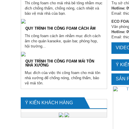
Thi công foam cho mái nhà bê tông nhằm mục
Trụ sở ch
đích chống thấm, chống nóng, cách nhiệt và
Hotline: 
bảo vệ mái nhà của bạn.
Email: th
ECO FOA
Văn phòng
QUY TRÌNH THI CÔNG FOAM CÁCH ÂM
Hotline: 
Thi công foam cách âm nhằm mục đích cách
Email: th
âm cho quán karaoke, quán bar, phòng họp,
hội trường...
VIDE
QUY TRÌNH THI CÔNG FOAM MÁI TÔN
Ý KI
NHÀ XƯỞNG
Mục đích của việc thi công foam cho mái tôn
nhà xưởng để chống nóng, chống thấm, bảo
SẢN 
vệ mái tôn.
Ý KIẾN KHÁCH HÀNG