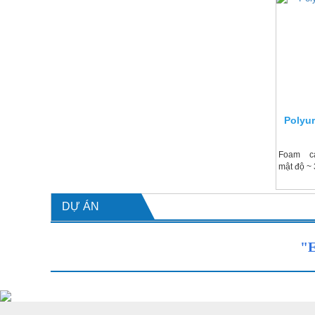
Polyu
Foam cá
mật độ ~
DỰ ÁN
"