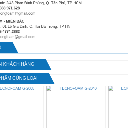
ính: 2/43 Phan Đình Phùng, Q. Tân Phú, TP HCM
0988.971.628
icongfoam@gmail.com
M - MIỀN BẮC
: 01 Lê Gia Định, Q. Hai Bà Trưng, TP HN
09.4774.2882
icongfoam@gmail.com
O
ẾN KHÁCH HÀNG
PHẨM CÙNG LOẠI