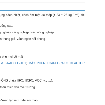
 cách nhiệt, cách âm mật độ thấp (± 23 ~ 26 kg / m³). thi
uống sau:
g nghiệp, công nghiệp hoặc nông nghiệp.
n thông gió, vách ngăn nói chung.
o phủ mọi bề mặt
M GRACO E-XP1
;
MÁY PHUN FOAM GRACO REACTOR
(KHÔNG chứa HFC, HCFC, VOC, v.v ...).
hân thiện với môi trường
được tạo ra từ khí sôi thấp.