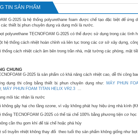
G TIN SẢN PHẨM
 G-2025 là hệ thống polyurethane foam được chế tạo đặc biệt để ứng dụng
 các thiết bị phun chuyên dụng và dung môi là nước.
bọt polyurethane TECNOFOAM G-2025 có thể được sử dụng trong các tình h
ột hệ thống cách nhiệt hoàn chỉnh và liên tục trong các cơ sở xây dựng, côn
ệ thống cách nhiệt cách âm bên trong trần nhà, mặt tường các phòng, mặt tiề
ĂNG CHUNG
ECNOFOAM G-2025 là sản phẩm có khả năng cách nhiệt cao, dễ thi công ba
ng dụng thi công bằng thiết bị phun chuyên dụng như:
MÁY PHUN FOA
0
;
MÁY PHUN FOAM TITAN HELIX VR2.3
...
ung môi tác nhân là nước
ó không gây hại cho tầng ozone, vì vậy không phát huy hiệu ứng nhà kính 
ệ thống TECNOFOAM G-2025 có thể tái chế 100% bằng phương tiện cơ học t
hông cần thu gom khí để tái chế hoặc phá hủy
ệ số truyền nhiệt không thay đổi theo tuổi thọ sản phẩm không giống như bọt 