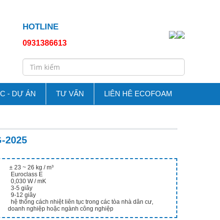
HOTLINE
0931386613
C - DỰ ÁN
TƯ VẤN
LIÊN HÊ ECOFOAM
-2025
± 23 ~ 26 kg / m³
Euroclass E
0,030 W / mK
3-5 giây
9-12 giây
hệ thống cách nhiệt liên tục trong các tòa nhà dân cư,
doanh nghiệp hoặc ngành công nghiệp