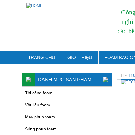
Công 
nghi
các bề
TRANG CHỦ
GIỚI THIỆU
FOAM BẢO Ô
»
Tra
DANH MỤC SẢN PHẨM
Thi công foam
Vật liệu foam
Máy phun foam
Súng phun foam