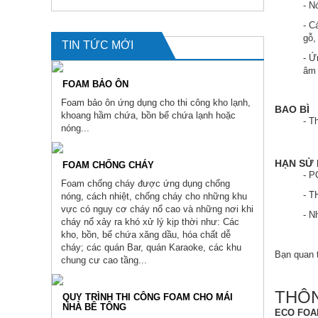
- N
- C
gỗ,
TIN TỨC MỚI
- Ứ
âm 
FOAM BẢO ÔN
Foam bảo ôn ứng dụng cho thi công kho lạnh,
BAO BÌ
khoang hầm chứa, bồn bể chứa lạnh hoặc
- T
nóng...
HẠN SỬ
FOAM CHỐNG CHÁY
- P
Foam chống cháy được ứng dụng chống
- 
nóng, cách nhiệt, chống cháy cho những khu
vực có nguy cơ cháy nổ cao và những nơi khi
- N
cháy nổ xảy ra khó xử lý kịp thời như: Các
kho, bồn, bể chứa xăng dầu, hóa chất dễ
cháy; các quán Bar, quán Karaoke, các khu
Bạn quan t
chung cư cao tầng...
THÔN
QUY TRÌNH THI CÔNG FOAM CHO MÁI
NHÀ BÊ TÔNG
ECO FOA