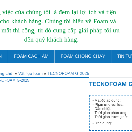
việc của chúng tôi là đem lại lợi ích và tiện
 cho khách hàng. Chúng tôi hiểu về Foam và
 mặt thi công, từ đó cung cấp giải pháp tối ưu
đến quý khách hàng.
N
FOAM CÁCH ÂM
FOAM CHỐNG CHÁY
TIN TỨ
ng chủ
»
Vật liệu foam
»
TECNOFOAM G-2025
TECNOFOAM G
- Mật độ áp dụng:
- Phản ứng với lửa:
- Dẫn nhiệt:
- Thời gian phản ứng:
- Thời gian trương nở:
- Ứng dụng: