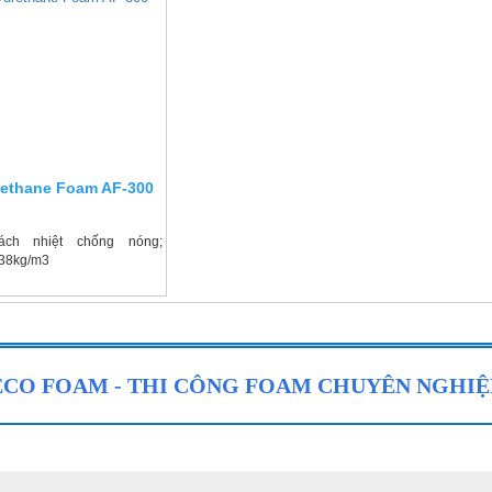
rethane Foam AF-300
ch nhiệt chống nóng;
 38kg/m3
ECO FOAM - THI CÔNG FOAM CHUYÊN NGHIỆ