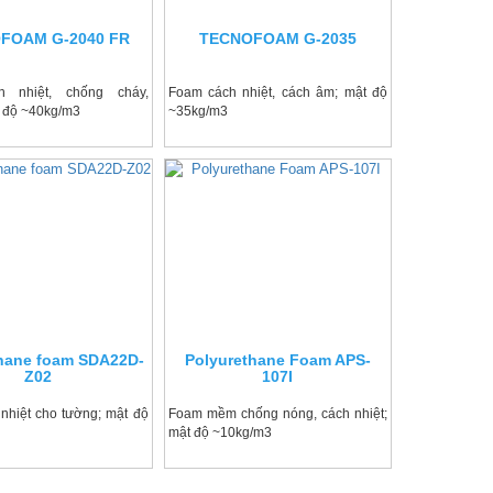
FOAM G-2040 FR
TECNOFOAM G-2035
 nhiệt, chống cháy,
Foam cách nhiệt, cách âm; mật độ
t độ ~40kg/m3
~35kg/m3
thane foam SDA22D-
Polyurethane Foam APS-
Z02
107I
nhiệt cho tường; mật độ
Foam mềm chống nóng, cách nhiệt;
mật độ ~10kg/m3