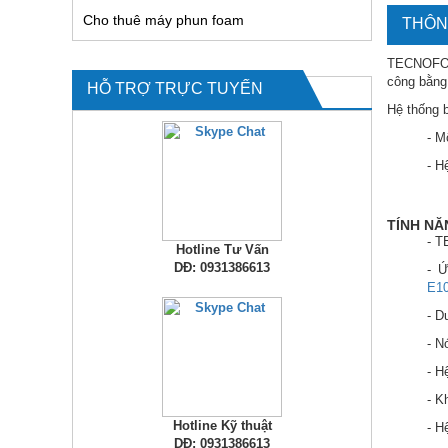
Cho thuê máy phun foam
THÔN
TECNOFOAM
công bằng
HỖ TRỢ TRỰC TUYẾN
Hệ thống 
- M
- H
TÍNH N
- T
Hotline Tư Vấn
DĐ: 0931386613
- Ứ
E1
- D
- N
- H
- K
Hotline Kỹ thuật
- H
DĐ: 0931386613