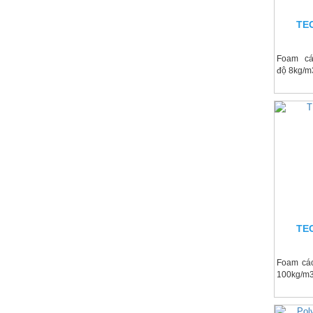
TE
Foam cá
độ 8kg/m
TE
Foam các
100kg/m